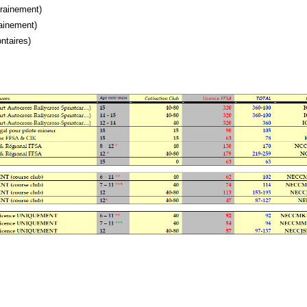
trainement)
rainement)
ontaires)