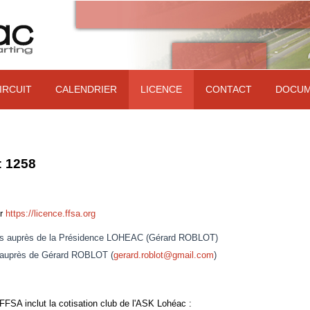
IRCUIT
CALENDRIER
LICENCE
CONTACT
DOCUM
:
1258
ur
https://licence.ffsa.org
rises auprès de la Présidence LOHEAC (Gérard ROBLOT)
r auprès de Gérard ROBLOT (
gerard.roblot@gmail.com
)
FSA inclut la cotisation club de l'ASK Lohéac :