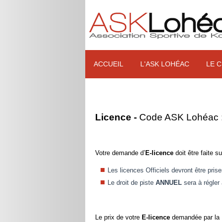
ACCUEIL
L'ASK LOHÉAC
LE C
Licence -
Code ASK Lohéac 
Votre demande d’
E-licence
doit être faite s
Les licences Officiels devront être p
Le droit de piste
ANNUEL
sera à régle
Le prix de votre
E-licence
demandée par la F