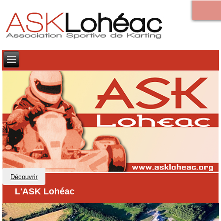
Découvrir
L'ASK Lohéac