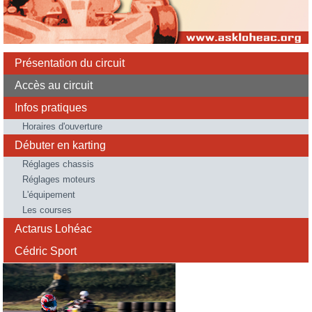
Présentation du circuit
Accès au circuit
Infos pratiques
Horaires d'ouverture
Débuter en karting
Réglages chassis
Réglages moteurs
L'équipement
Les courses
Actarus Lohéac
Cédric Sport